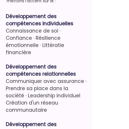
mettons l’accent sur le :
Développement des
compétences individuelles
Connaissance de soi
·
C
onfiance
· R
ésilience
émotionnelle
·
Littératie
fin
anciè
re
Développement des
compétences relationnelles
Communiquer avec assurance
·
Prendre sa place dans la
société
·
Leadership individuel
C
réation d'un réseau
communautaire
Développement des