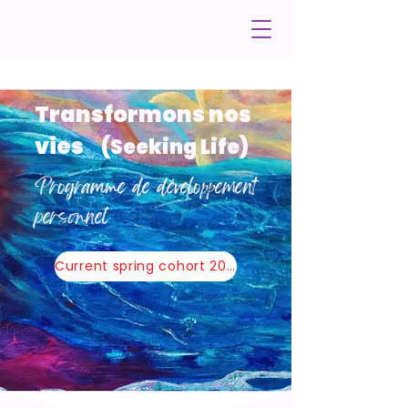
Transformons nos
vies
(Seeking Life)
Programme de développement
personnel
Current spring cohort 2026